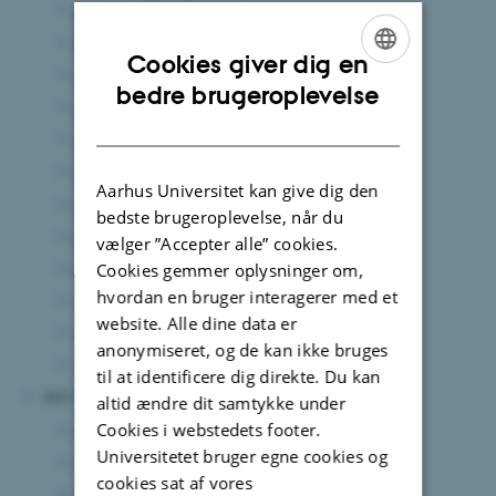
december 2024
(10 poster)
november 2024
(7 poster)
Cookies giver dig en
oktober 2024
(8 poster)
ENGLISH
bedre brugeroplevelse
september 2024
(1 post)
DANISH
august 2024
(3 poster)
juli 2024
(7 poster)
Aarhus Universitet kan give dig den
juni 2024
(4 poster)
bedste brugeroplevelse, når du
maj 2024
(8 poster)
vælger ”Accepter alle” cookies.
april 2024
(10 poster)
Cookies gemmer oplysninger om,
hvordan en bruger interagerer med et
marts 2024
(3 poster)
website. Alle dine data er
februar 2024
(5 poster)
anonymiseret, og de kan ikke bruges
januar 2024
(7 poster)
til at identificere dig direkte. Du kan
2023
altid ændre dit samtykke under
Cookies i webstedets footer.
december 2023
(1 post)
Universitetet bruger egne cookies og
november 2023
(15 poster)
cookies sat af vores
oktober 2023
(6 poster)