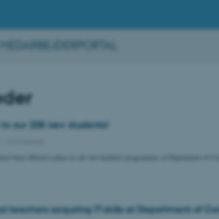
 MEDARBEJDERPORTAL
der
o our 208 new students!
7
-
CS frontpage
have been offered a place at our two bachelor programmes at Department of C
ol teachers acquiring IT-skills at Department of C