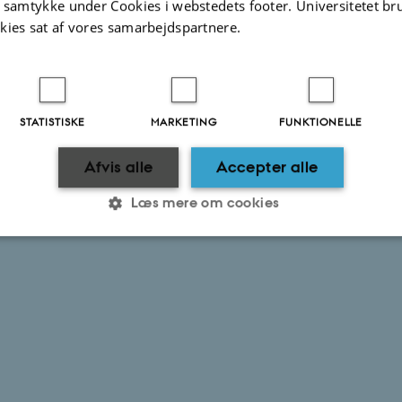
t samtykke under Cookies i webstedets footer. Universitetet br
kies sat af vores samarbejdspartnere.
STATISTISKE
MARKETING
FUNKTIONELLE
Afvis alle
Accepter alle
Læs mere om cookies
Statistiske
Marketing
Funktionelle
es hjælper med at gøre hjemmesiden brugbar ved at aktiv
nktioner som navigation mm. Hjemmesiden kan ikke funge