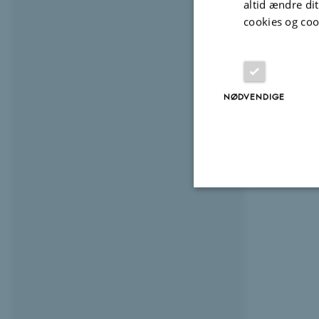
altid ændre di
cookies og coo
NØDVENDIGE
Nødvendige
Nødvendige cooki
grundlæggende fu
cookies.