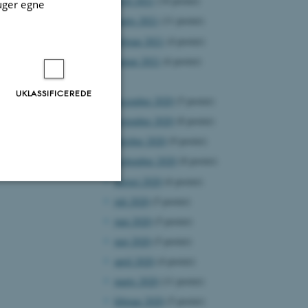
april 2021
(14 poster)
uger egne
marts 2021
(11 poster)
februar 2021
(4 poster)
januar 2021
(6 poster)
2020
UKLASSIFICEREDE
december 2020
(5 poster)
november 2020
(8 poster)
oktober 2020
(9 poster)
september 2020
(8 poster)
august 2020
(6 poster)
juli 2020
(5 poster)
Uklassificerede
juni 2020
(5 poster)
maj 2020
(5 poster)
april 2020
(4 poster)
ere nogle
marts 2020
(11 poster)
rer uden disse
februar 2020
(5 poster)