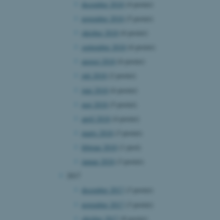
december 2018
(4 poster)
at understøtte
vilket sikrer, at
november 2018
(5 poster)
er bliver dirigeret til
er browsersession.
oktober 2018
(6 poster)
dFusion-applikationer.
september 2018
(6 poster)
 CFID hjælper denne
dentificere en klientenhed
august 2018
(6 poster)
t muligt for webstedet at
nsvariabler. Hvordan
juli 2018
(2 poster)
kke for webstedet. CFTOKEN
l til identifikation af
juni 2018
(6 poster)
maj 2018
(5 poster)
f løsning af
 fra OneTrust. Den
april 2018
(4 poster)
ategorierne af cookies,
og om besøgende har
marts 2018
(3 poster)
ge samtykke til brugen af
det muligt for
februar 2018
(1 post)
re, at cookies i hver
gerens browser, når der
januar 2018
(3 poster)
okien har en normal
lbagevendende besøgende på
2017
cer husket. Den
nger, der kan identificere
december 2017
(3 poster)
november 2017
(3 poster)
af websteder, der køres på
tformen. Det bruges til
oktober 2017
(8 poster)
for at sikre, at