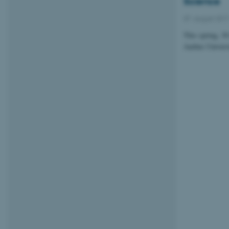
Science
07. august 201
This spring, 30
Aarhus Univers