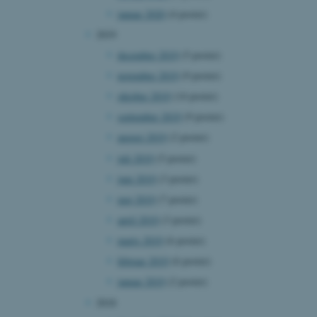
januar 2020
(4 poster)
2019
december 2019
(5 poster)
 vores CMS-udbyder,
november 2019
(9 poster)
identificere en backend-
bruger er logget ind i
oktober 2019
(14 poster)
september 2019
(9 poster)
rbundet med Typo3-
emet. Det bruges generelt
august 2019
(2 poster)
ntifikator for at gøre det
præferencer, men i mange
juli 2019
(5 poster)
 ikke nødvendigt, da det
lt af platformen, skønt
juni 2019
(3 poster)
webstedsadministratorer. I
dstillet til at blive
maj 2019
(7 poster)
en browsersession. Det
entifikator i stedet for
april 2019
(3 poster)
marts 2019
(6 poster)
ose platform session
emmesider, som er skrevet
februar 2019
(6 poster)
gi. Den bruges af serveren
onym brugersession.
januar 2019
(2 poster)
session cookie, brugt af
2018
Bruges normalt til at
ugersession af serveren.