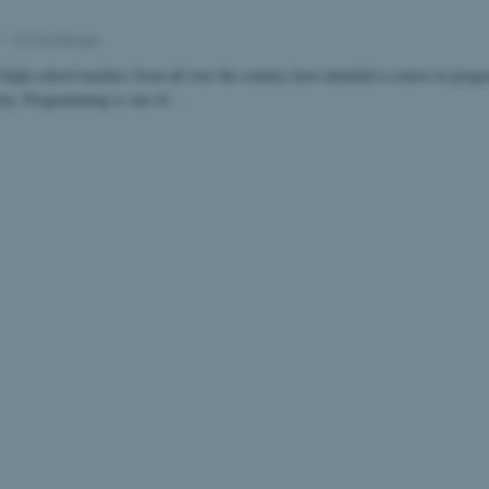
7
-
CS frontpage
 high school teachers from all over the country have attended a course in prog
ity. Programming is one of…