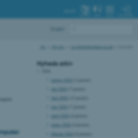
AU.DK
MIN PROFIL
SYSTEM
FIND
MENU
English
AU
Om AU
cs.medarbejdere.au.dk
Nyheder
Nyheds arkiv
2026
august 2026
(2 poster)
juli 2026
(7 poster)
juni 2026
(12 poster)
omputer
maj 2026
(7 poster)
april 2026
(6 poster)
marts 2026
(4 poster)
omputer
februar 2026
(6 poster)