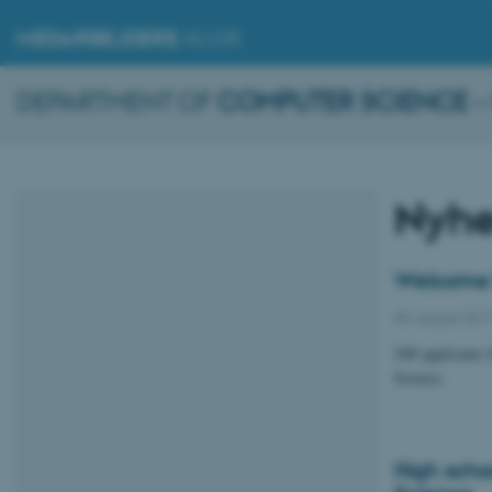
MEDARBEJDERE
.AU.DK
DEPARTMENT OF
COMPUTER SCIENCE
–
Nyhe
Welcome t
09. august 201
208 applicants 
Science.
High scho