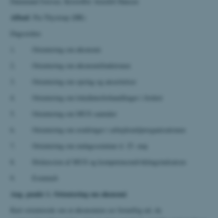
Dammand Iversen, Kristoffer Arnsfelt Hansen
Afbud
: Pia Thystrup (HR)
Dagsorden:
1. Orientering om økonomi
2. Orientering om økonomifunktionen
3. Orientering om opslag og ansættelser
4. Orientering om lokallønsforhandlinger i foråret
5. Orientering om MUS samtaler
6. Orientering om ændringer i arbejdsmiljøorganisationen
7. Orientering om endagsseminar d. 25. maj
8. Diskussion af MUS og kompetenceudviklingsindsatsen
9. Eventuelt
Ang. punkt 1. Orientering om økonomi
Kurt orienterede om at økonomien ser fornuftig ud, da