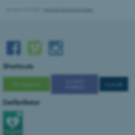
be_typo_user
TYPO3 Association
.au.dk
Revised 23.09.2025
-
Marianne Dammand Iversen
fe_typo_user
Typo3 Association
Shortcuts
.au.dk
For PhD
For Students
cs.au.dk
students
Defibrillator