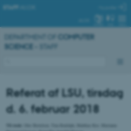
STAFF
.AU.DK
My profile
AU.DK
SYSTEM
FIND
MENU
DEPARTMENT OF
COMPUTER
SCIENCE
– STAFF
Referat af LSU, tirsdag
d. 6. februar 2018
Til stede
: Olav Bertelsen, Tina Rudolph, Matthias Rav, Marianne